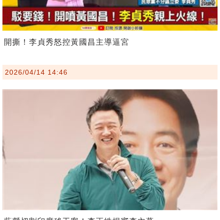
開撕！李貞秀怒控黃國昌主導逼宮
2026/04/14 14:46