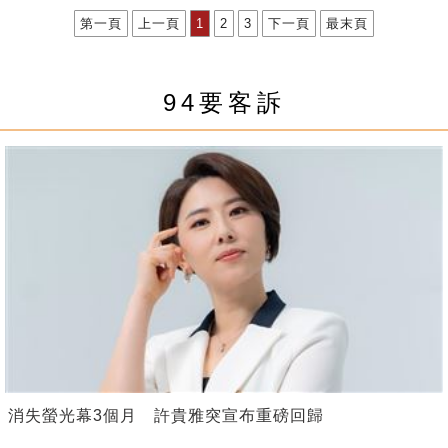
第一頁
上一頁
1
2
3
下一頁
最末頁
94要客訴
消失螢光幕3個月 許貴雅突宣布重磅回歸