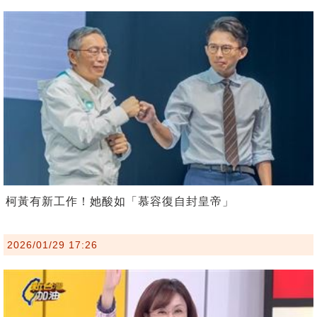
柯黃有新工作！她酸如「慕容復自封皇帝」
2026/01/29 17:26