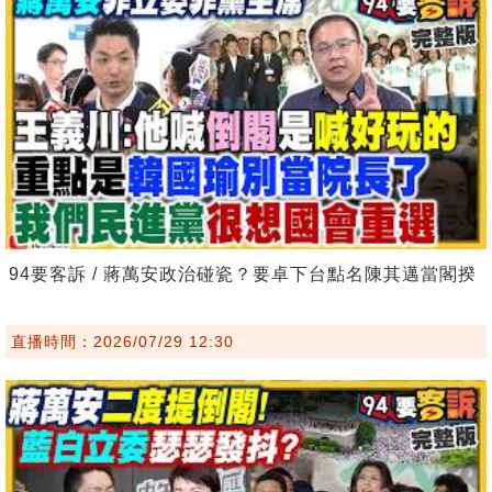
94要客訴 / 蔣萬安政治碰瓷？要卓下台點名陳其邁當閣揆
直播時間：2026/07/29 12:30