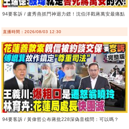
94要客訴 / 盧秀燕抓門神迴力鏢！沈伯洋戳蔣萬安最痛點
直播時間：2026/08/03 12:30
94要客訴 / 黃偉哲公布蔣批228深偽音檔問：可以嗎？