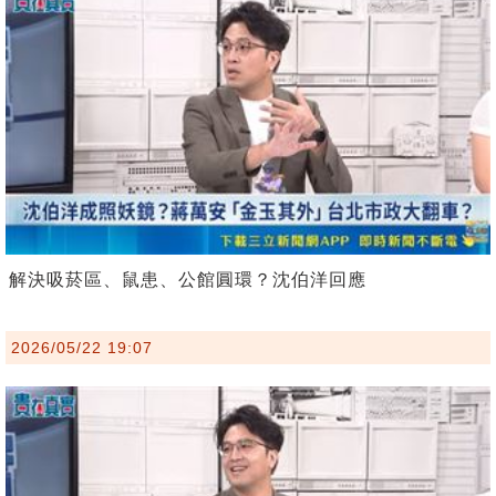
解決吸菸區、鼠患、公館圓環？沈伯洋回應
2026/05/22 19:07