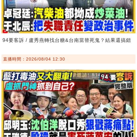
94要客訴 / 盧秀燕轉找台糖&台南當替死鬼？結果還搞錯
直播時間：2026/08/04 12:30