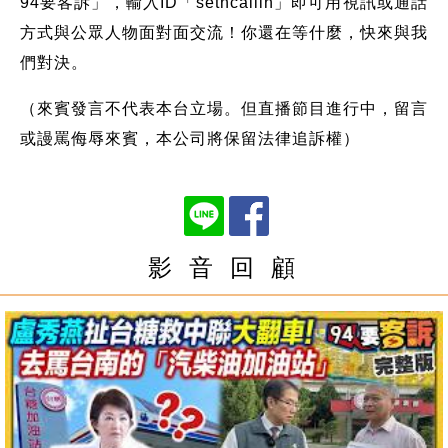
94要客訴」，輸入ID「setncallin」即可用視訊或通話
方式與公眾人物面對面交流！你還在等什麼，快來與我
們對決。
（來賓發言不代表本台立場。但直播節目進行中，留言
或謾罵侮辱來賓，本公司將保留法律追訴權）
影 音 回 顧