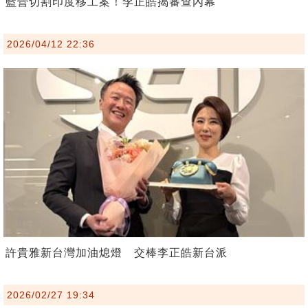
藍營切割印度移工案！李正皓揭審查內幕
2026/04/12 22:36
許貴雅新台灣加油熄燈 交棒李正皓新台派
2026/02/27 19:34