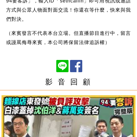
94要客訴」，輸入ID「setncallin」即可用視訊或通話
方式與公眾人物面對面交流！你還在等什麼，快來與我
們對決。
（來賓發言不代表本台立場。但直播節目進行中，留言
或謾罵侮辱來賓，本公司將保留法律追訴權）
影 音 回 顧