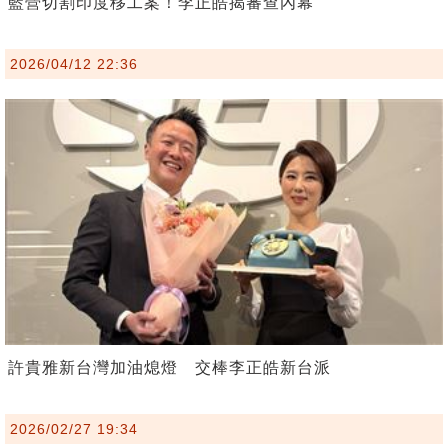
藍營切割印度移工案！李正皓揭審查內幕
2026/04/12 22:36
許貴雅新台灣加油熄燈 交棒李正皓新台派
2026/02/27 19:34