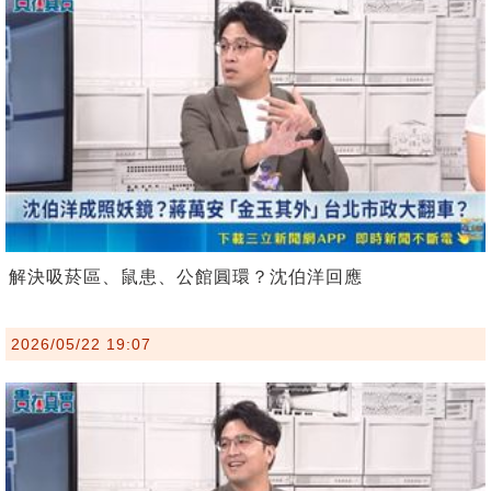
解決吸菸區、鼠患、公館圓環？沈伯洋回應
2026/05/22 19:07