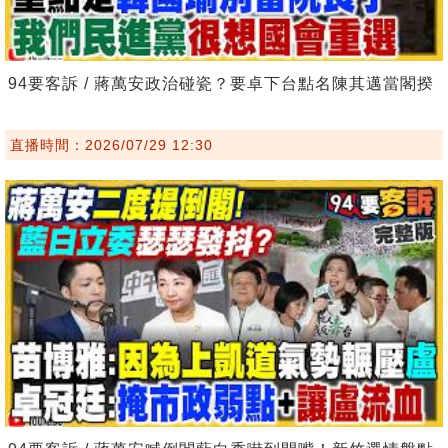
94要客訴 / 蔣萬安政治碰瓷？要卓下台點名陳其邁當閣揆
直播時間：2026/07/29 12:30