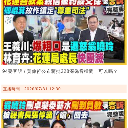
94要客訴 / 黃偉哲公布蔣批228深偽音檔問：可以嗎？
直播時間：2026/07/31 12:30