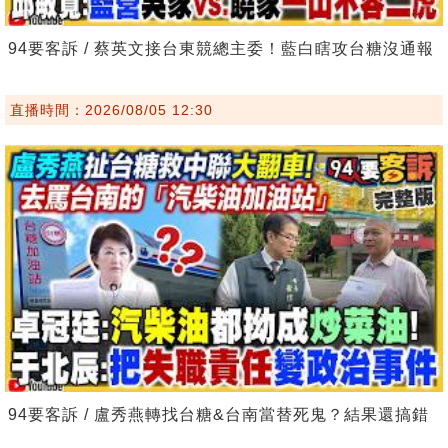
94要客訴 / 蔡英文接台東競總主委！藍白瞎攻台糖沒通報
直播時間：2026/08/05 12:30
94要客訴 / 盧秀燕轉找台糖&台南當替死鬼？結果還搞錯