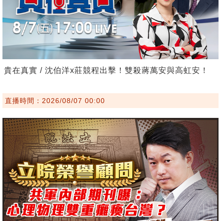
貴在真實 / 沈伯洋x莊競程出擊！雙殺蔣萬安與高虹安！
直播時間：2026/08/07 00:00