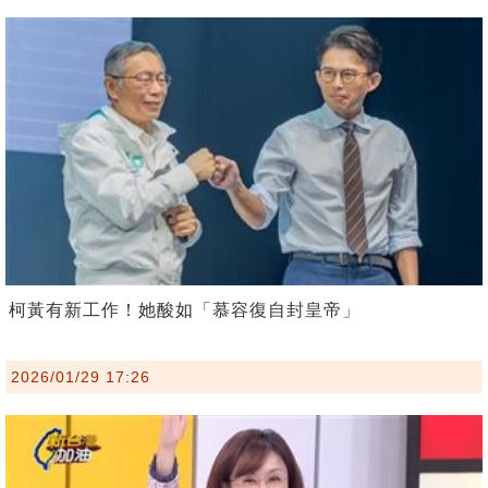
柯黃有新工作！她酸如「慕容復自封皇帝」
2026/01/29 17:26