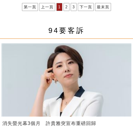
第一頁
上一頁
1
2
3
下一頁
最末頁
94要客訴
消失螢光幕3個月 許貴雅突宣布重磅回歸