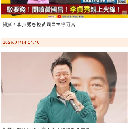
開撕！李貞秀怒控黃國昌主導逼宮
2026/04/14 14:46