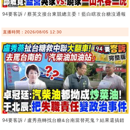
94要客訴 / 蔡英文接台東競總主委！藍白瞎攻台糖沒通報
直播時間：2026/08/05 12:30
94要客訴 / 盧秀燕轉找台糖&台南當替死鬼？結果還搞錯