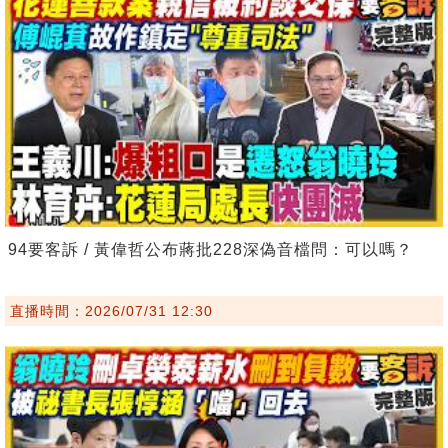
94要客訴 / 黃偉哲公布蔣批228深偽音檔問：可以嗎？
直播時間：2026/07/31 12:30