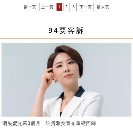
第一頁
上一頁
1
2
3
下一頁
最末頁
94要客訴
消失螢光幕3個月 許貴雅突宣布重磅回歸