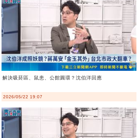
解決吸菸區、鼠患、公館圓環？沈伯洋回應
2026/05/22 19:07