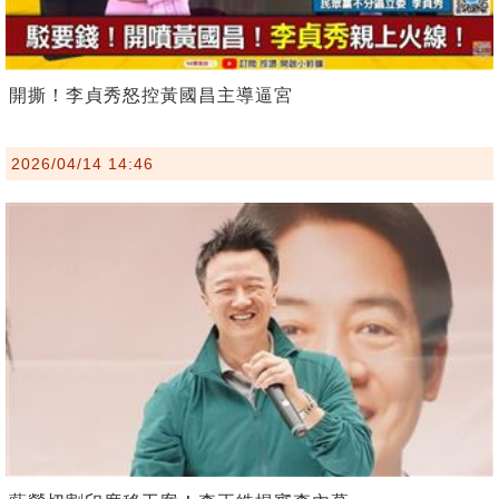
開撕！李貞秀怒控黃國昌主導逼宮
2026/04/14 14:46