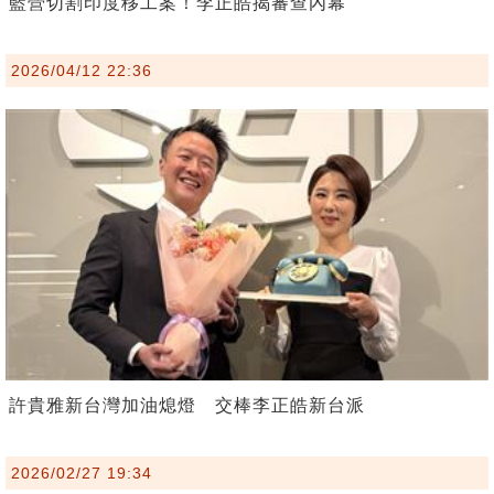
藍營切割印度移工案！李正皓揭審查內幕
2026/04/12 22:36
許貴雅新台灣加油熄燈 交棒李正皓新台派
2026/02/27 19:34