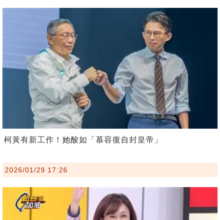
柯黃有新工作！她酸如「慕容復自封皇帝」
2026/01/29 17:26