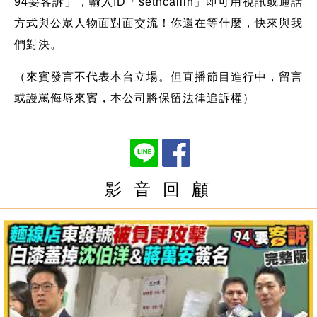
94要客訴」，輸入ID「setncallin」即可用視訊或通話
方式與公眾人物面對面交流！你還在等什麼，快來與我
們對決。
（來賓發言不代表本台立場。但直播節目進行中，留言
或謾罵侮辱來賓，本公司將保留法律追訴權）
影 音 回 顧