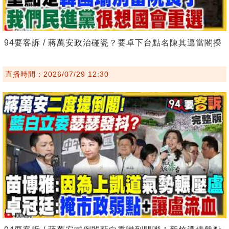
94要客訴 / 蔣萬安政治碰瓷？要卓下台點名陳其邁當閣揆
直播時間：2026/07/29 12:30