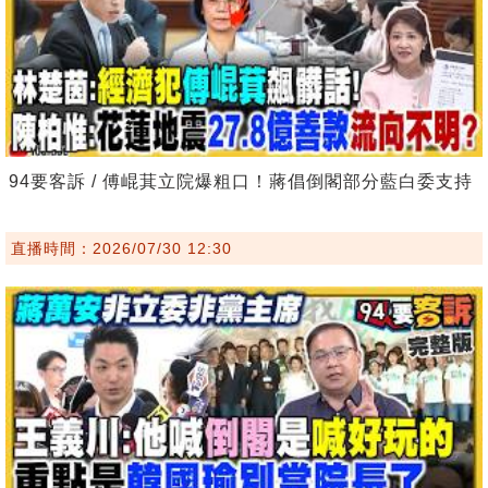
94要客訴 / 傅崐萁立院爆粗口！蔣倡倒閣部分藍白委支持
直播時間：2026/07/30 12:30