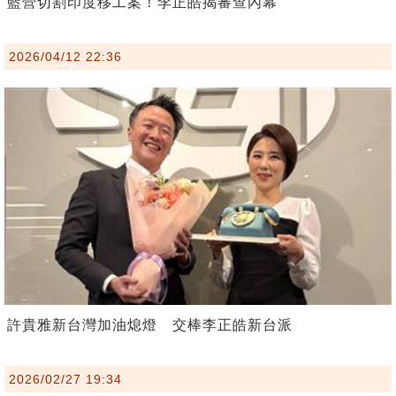
藍營切割印度移工案！李正皓揭審查內幕
2026/04/12 22:36
許貴雅新台灣加油熄燈 交棒李正皓新台派
2026/02/27 19:34