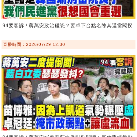
94要客訴 / 蔣萬安政治碰瓷？要卓下台點名陳其邁當閣揆
直播時間：2026/07/29 12:30