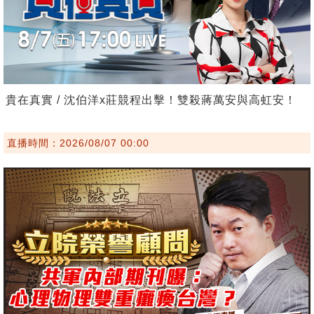
貴在真實 / 沈伯洋x莊競程出擊！雙殺蔣萬安與高虹安！
直播時間：2026/08/07 00:00