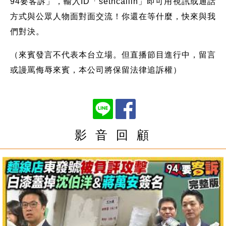
94要客訴」，輸入ID「setncallin」即可用視訊或通話
方式與公眾人物面對面交流！你還在等什麼，快來與我
們對決。
（來賓發言不代表本台立場。但直播節目進行中，留言
或謾罵侮辱來賓，本公司將保留法律追訴權）
影 音 回 顧