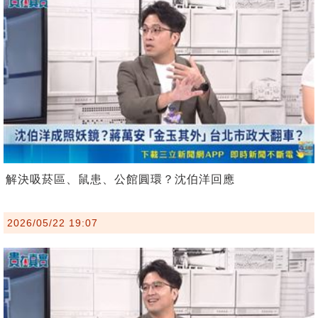
解決吸菸區、鼠患、公館圓環？沈伯洋回應
2026/05/22 19:07