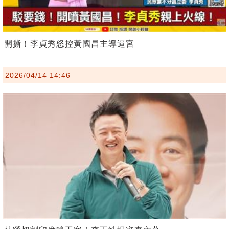
開撕！李貞秀怒控黃國昌主導逼宮
2026/04/14 14:46