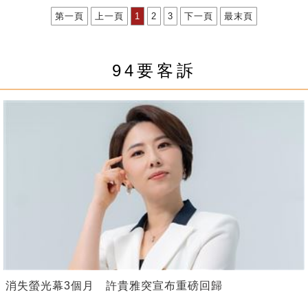
第一頁
上一頁
1
2
3
下一頁
最末頁
94要客訴
消失螢光幕3個月 許貴雅突宣布重磅回歸