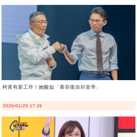
柯黃有新工作！她酸如「慕容復自封皇帝」
2026/01/29 17:26