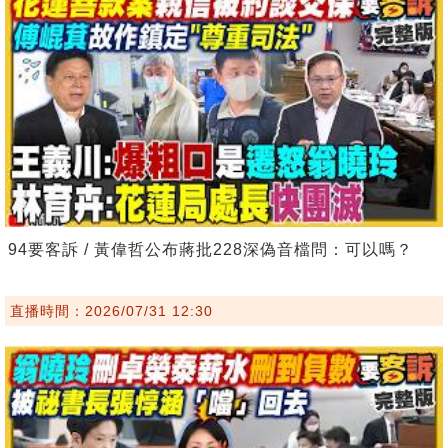
94要客訴 / 黃偉哲公布蔣批228深偽音檔問：可以嗎？
直播時間：2026/07/31 12:30