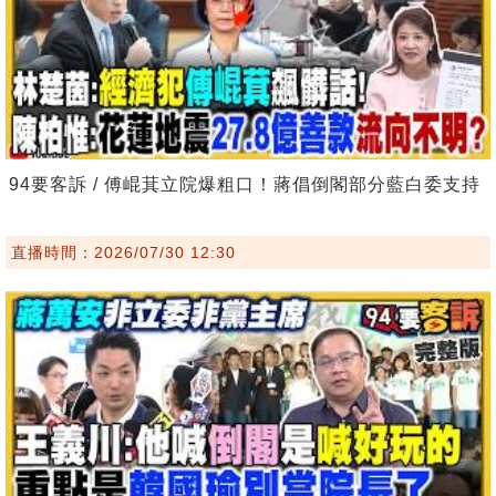
94要客訴 / 傅崐萁立院爆粗口！蔣倡倒閣部分藍白委支持
直播時間：2026/07/30 12:30