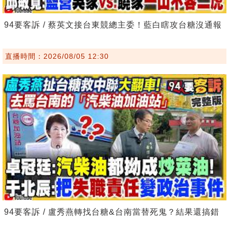
94要客訴 / 蔡英文接台東競總主委！藍白瞎攻台糖沒通報
直播時間：2026/08/05 12:30
94要客訴 / 盧秀燕轉找台糖&台南當替死鬼？結果還搞錯