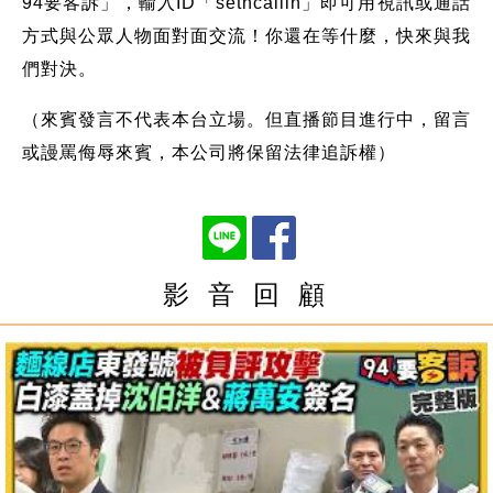
94要客訴」，輸入ID「setncallin」即可用視訊或通話
方式與公眾人物面對面交流！你還在等什麼，快來與我
們對決。
（來賓發言不代表本台立場。但直播節目進行中，留言
或謾罵侮辱來賓，本公司將保留法律追訴權）
影 音 回 顧