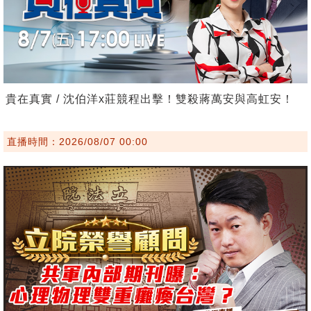
貴在真實 / 沈伯洋x莊競程出擊！雙殺蔣萬安與高虹安！
直播時間：2026/08/07 00:00