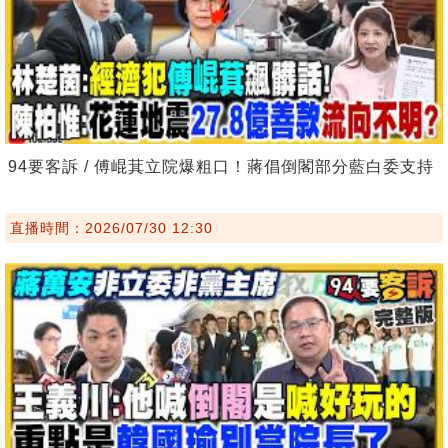
94要客訴 / 傅崐萁立院爆粗口！蔣倡倒閣部分藍白委支持
直播時間：2026/07/30 12:30