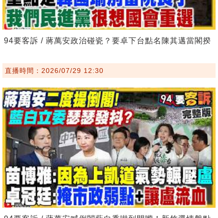
94要客訴 / 蔣萬安政治碰瓷？要卓下台點名陳其邁當閣揆
直播時間：2026/07/29 12:30