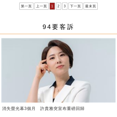
第一頁
上一頁
1
2
3
下一頁
最末頁
94要客訴
消失螢光幕3個月 許貴雅突宣布重磅回歸