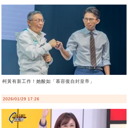
柯黃有新工作！她酸如「慕容復自封皇帝」
2026/01/29 17:26