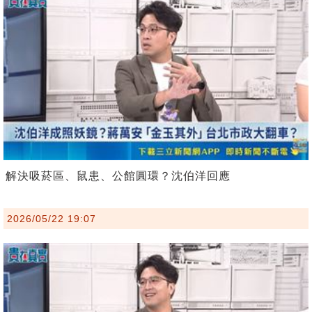
解決吸菸區、鼠患、公館圓環？沈伯洋回應
2026/05/22 19:07