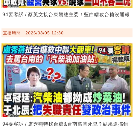
94要客訴 / 蔡英文接台東競總主委！藍白瞎攻台糖沒通報
直播時間：2026/08/05 12:30
94要客訴 / 盧秀燕轉找台糖&台南當替死鬼？結果還搞錯