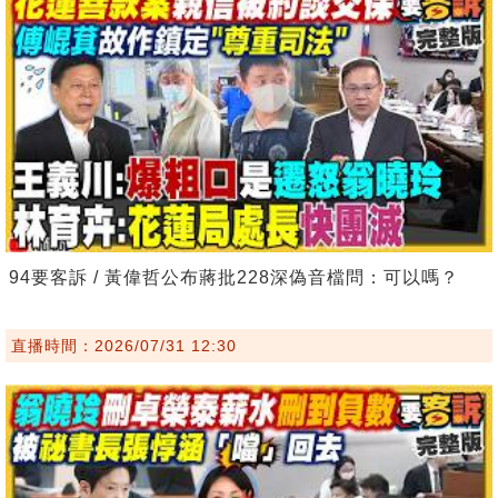
94要客訴 / 黃偉哲公布蔣批228深偽音檔問：可以嗎？
直播時間：2026/07/31 12:30