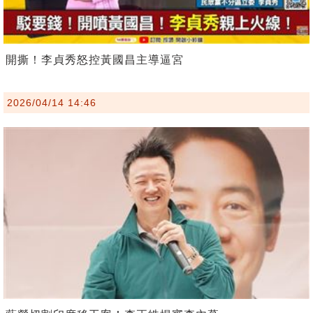
開撕！李貞秀怒控黃國昌主導逼宮
2026/04/14 14:46