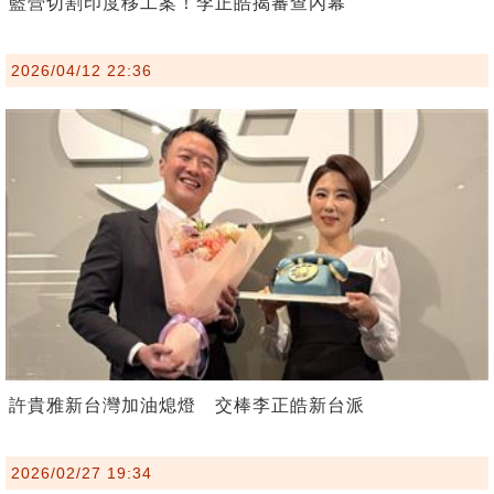
藍營切割印度移工案！李正皓揭審查內幕
2026/04/12 22:36
許貴雅新台灣加油熄燈 交棒李正皓新台派
2026/02/27 19:34