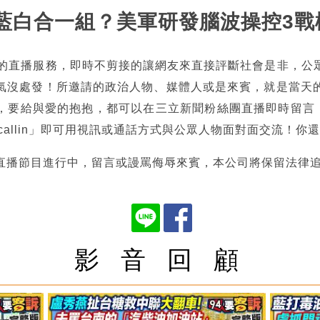
柯喬藍白合一組？美軍研發腦波操控3戰
熱的直播服務，即時不剪接的讓網友來直接評斷社會是非，公
氣沒處發！所邀請的政治人物、媒體人或是來賓，就是當天
，要給與愛的抱抱，都可以在三立新聞粉絲團直播即時留言，也
tncallin」即可用視訊或通話方式與公眾人物面對面交流！
直播節目進行中，留言或謾罵侮辱來賓，本公司將保留法律
影 音 回 顧