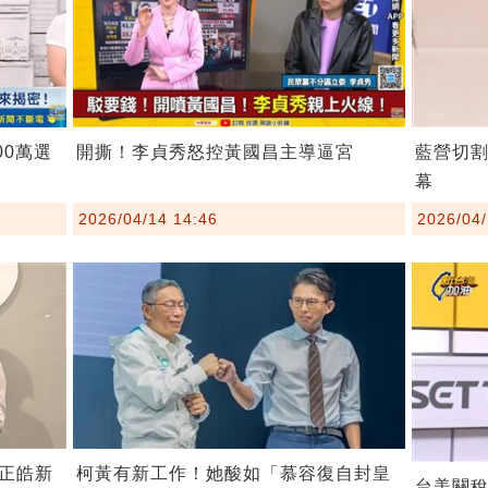
00萬選
開撕！李貞秀怒控黃國昌主導逼宮
藍營切
幕
2026/04/14 14:46
2026/04/
柯黃有新工作！她酸如「慕容復自封皇
正皓新
台美關