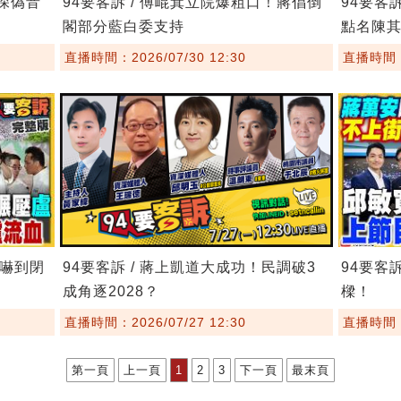
8深偽音
94要客訴 / 傅崐萁立院爆粗口！蔣倡倒
94要客
閣部分藍白委支持
點名陳
直播時間：2026/07/30 12:30
直播時間：2
委嚇到閉
94要客訴 / 蔣上凱道大成功！民調破3
94要客
成角逐2028？
樑！
直播時間：2026/07/27 12:30
直播時間：2
第一頁
上一頁
1
2
3
下一頁
最末頁