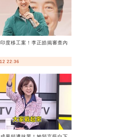
割印度移工案！李正皓揭審查內
12 22:36
稅成果頻遭抹黑！她預言藍白下