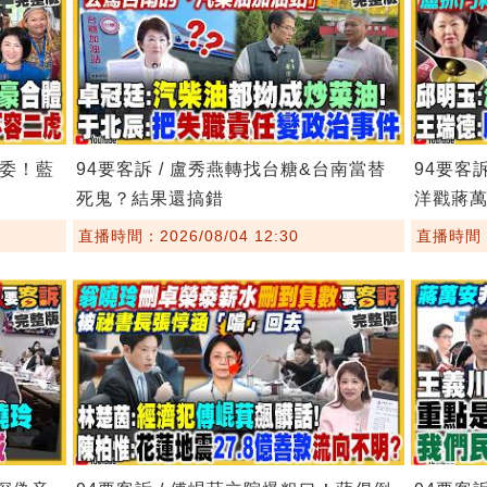
主委！藍
94要客訴 / 盧秀燕轉找台糖&台南當替
94要客
死鬼？結果還搞錯
洋戳蔣
直播時間：2026/08/04 12:30
直播時間：2