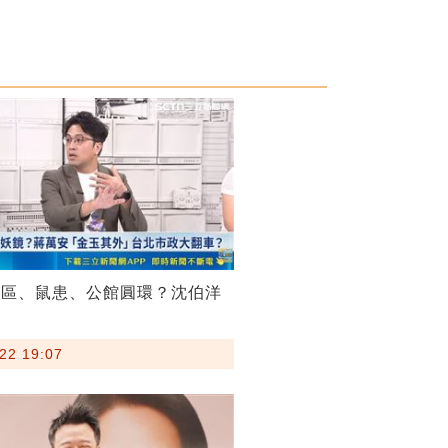
菸區、鼠患、公館圓環？沈伯洋
22 19:07