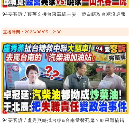
94要客訴 / 蔡英文接台東競總主委！藍白瞎攻台糖沒通報
直播時間：2026/08/05 12:30
94要客訴 / 盧秀燕轉找台糖&台南當替死鬼？結果還搞錯