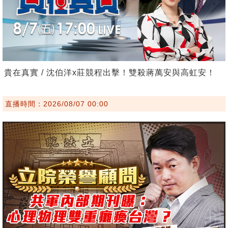
貴在真實 / 沈伯洋x莊競程出擊！雙殺蔣萬安與高虹安！
直播時間：2026/08/07 00:00