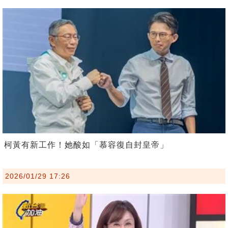
柯黃有新工作！她酸如「慕容復自封皇帝」
2026/01/29 17:26