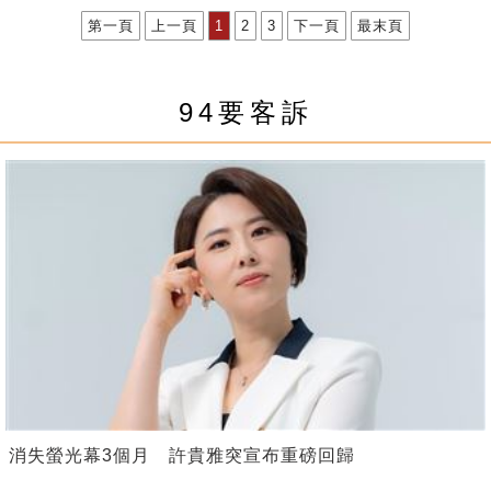
第一頁
上一頁
1
2
3
下一頁
最末頁
94要客訴
消失螢光幕3個月 許貴雅突宣布重磅回歸