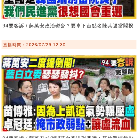
94要客訴 / 蔣萬安政治碰瓷？要卓下台點名陳其邁當閣揆
直播時間：2026/07/29 12:30