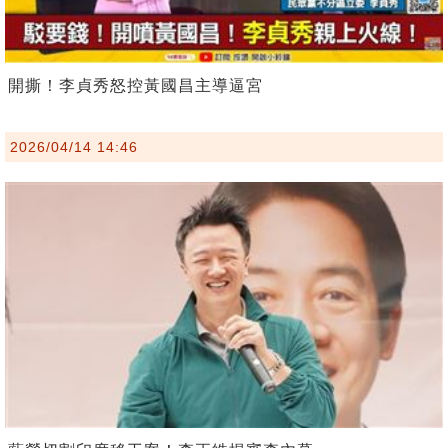
開撕！李貞秀怒控黃國昌主導逼宮
2026/04/14 14:46