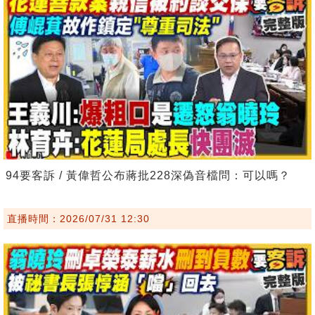
94要客訴 / 黃偉哲公布蔣批228深偽音檔問：可以嗎？
直播時間：2026/07/31 12:30