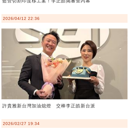
藍營切割印度移工案！李正皓揭審查內幕
2026/04/12 22:36
許貴雅新台灣加油熄燈 交棒李正皓新台派
2026/02/27 19:34