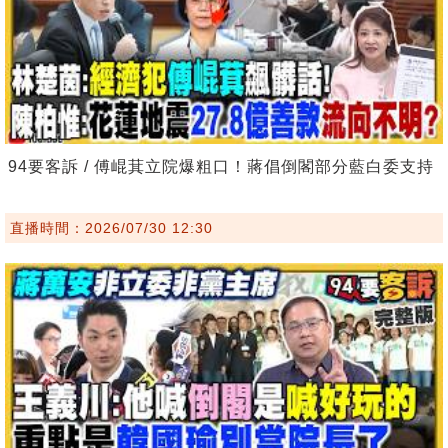
94要客訴 / 傅崐萁立院爆粗口！蔣倡倒閣部分藍白委支持
直播時間：2026/07/30 12:30