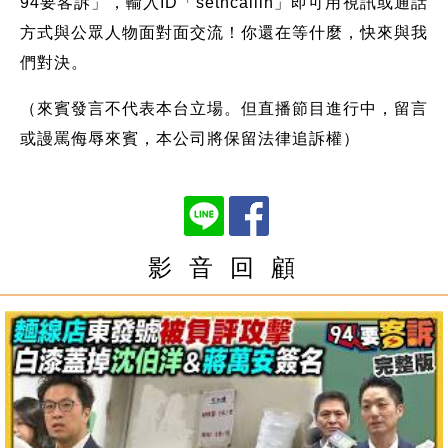
94要客訴」，輸入ID「setncallin」即可用視訊或通話
方式與公眾人物面對面交流！你還在等什麼，快來與我
們對決。
（來賓發言不代表本台立場。但直播節目進行中，留言
或謾罵侮辱來賓，本公司將保留法律追訴權）
影 音 回 顧