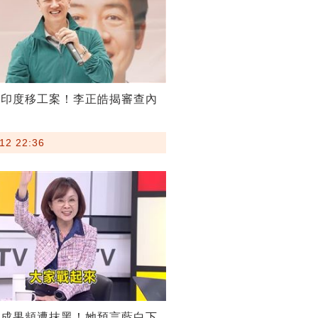
割印度移工案！李正皓揭審查內
12 22:36
稅成果頻遭抹黑！她預言藍白下