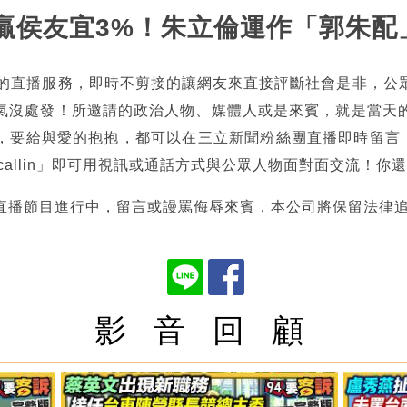
清德贏侯友宜3%！朱立倫運作「郭朱配
熱的直播服務，即時不剪接的讓網友來直接評斷社會是非，公
氣沒處發！所邀請的政治人物、媒體人或是來賓，就是當天
，要給與愛的抱抱，都可以在三立新聞粉絲團直播即時留言，也
tncallin」即可用視訊或通話方式與公眾人物面對面交流！
直播節目進行中，留言或謾罵侮辱來賓，本公司將保留法律
影 音 回 顧