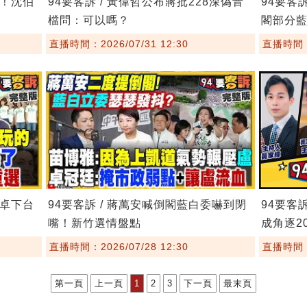
鏢！沈伯
94要客訴 / 黃偉哲公布蔣批228深偽音
94要客
檔問：可以嗎？
閣部分
直播時間：2026/07/31 12:30
直播時間：2
要卓下台
94要客訴 / 蔣萬安喊倒閣藍白委嚇到閉
94要客
嘴！新竹選情盤點
成角逐20
直播時間：2026/07/28 12:30
直播時間：2
第一頁
上一頁
1
2
3
下一頁
最末頁