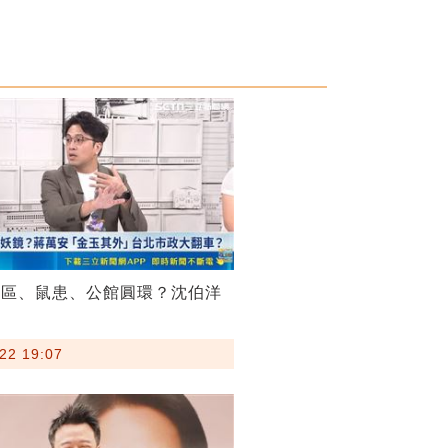
菸區、鼠患、公館圓環？沈伯洋
22 19:07