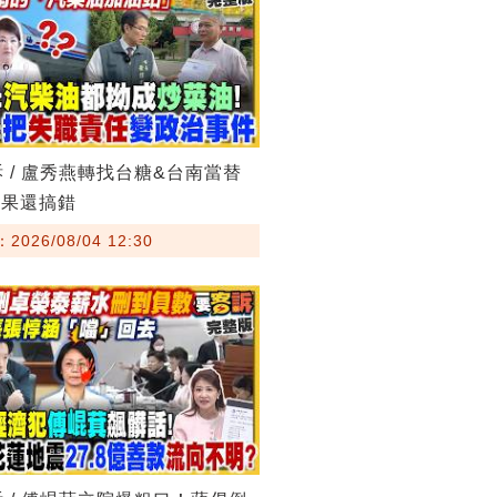
訴 / 盧秀燕轉找台糖&台南當替
結果還搞錯
026/08/04 12:30