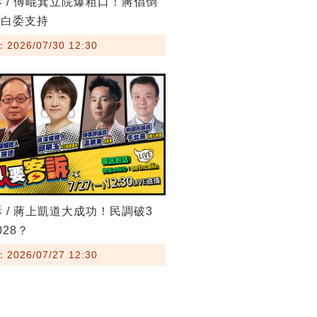
訴 / 傅崐萁立院爆粗口！蔣倡倒
藍白委支持
026/07/30 12:30
訴 / 蔣上凱道大成功！民調破3
28？
026/07/27 12:30