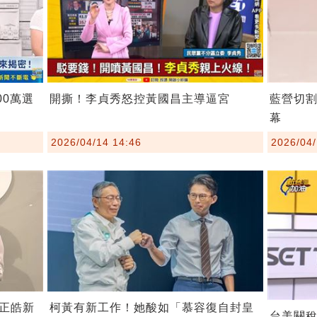
00萬選
開撕！李貞秀怒控黃國昌主導逼宮
藍營切
幕
2026/04/14 14:46
2026/04/
柯黃有新工作！她酸如「慕容復自封皇
正皓新
台美關