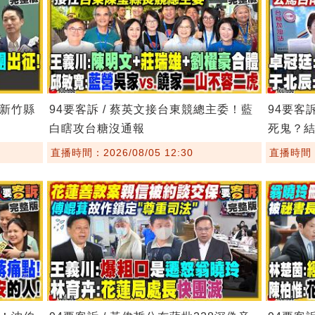
！新竹縣
94要客訴 / 蔡英文接台東競總主委！藍
94要客
白瞎攻台糖沒通報
死鬼？
直播時間：2026/08/05 12:30
直播時間：2