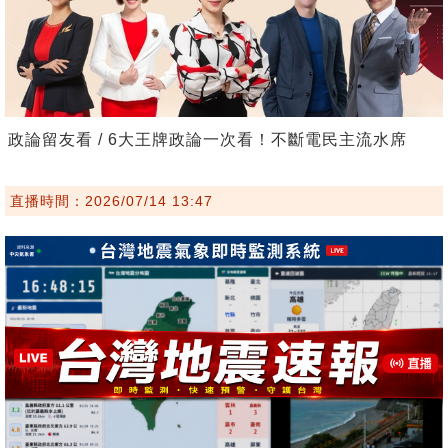
政論留友看 / 6大王牌政論一次看！不斷電民主流水席
直播時間：2026/07/14 13:47