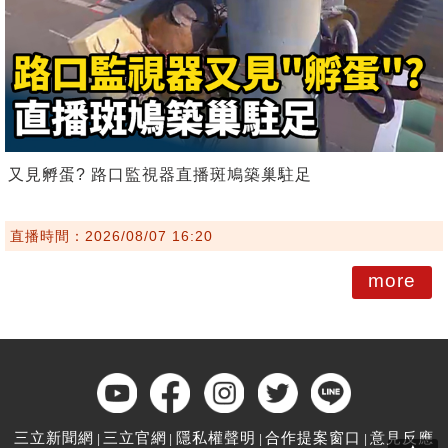
又見孵蛋? 路口監視器直播斑鳩築巢駐足
直播時間：2026/08/07 16:20
more
三立新聞網
三立官網
隱私權聲明
合作提案窗口
意見反應