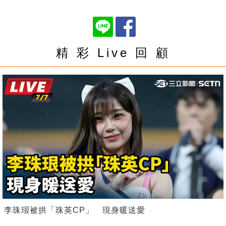
精 彩 Live 回 顧
李珠珢被拱「珠英CP」 現身暖送愛