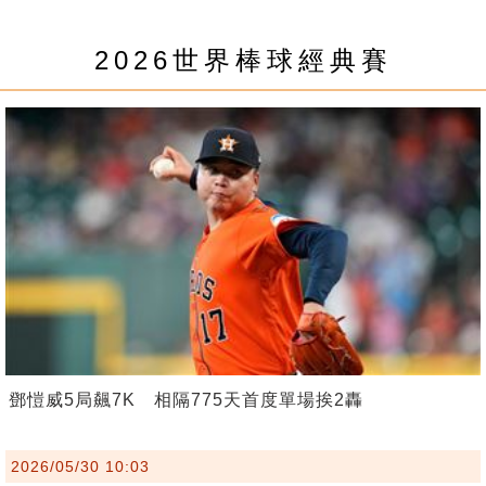
2026世界棒球經典賽
鄧愷威5局飆7K 相隔775天首度單場挨2轟
2026/05/30 10:03