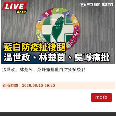
溫世政、林楚茵、吳崢痛批藍白防疫扯後腿
直播時間：2026/08/10 09:30
more