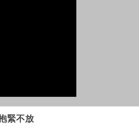
股抱緊不放