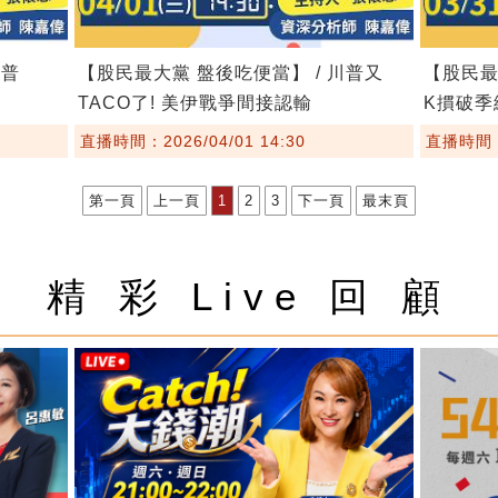
川普
【股民最大黨 盤後吃便當】 / 川普又
【股民最
TACO了! 美伊戰爭間接認輸
K摜破季
直播時間：2026/04/01 14:30
直播時間：2
第一頁
上一頁
1
2
3
下一頁
最末頁
精 彩 Live 回 顧