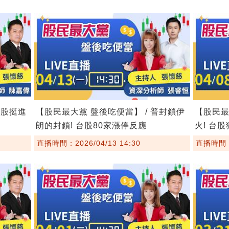
台股挺進
【股民最大黨 盤後吃便當】 / 普封鎖伊
【股民最
朗的封鎖! 台股80家漲停反應
火! 台
直播時間：2026/04/13 14:30
直播時間：2