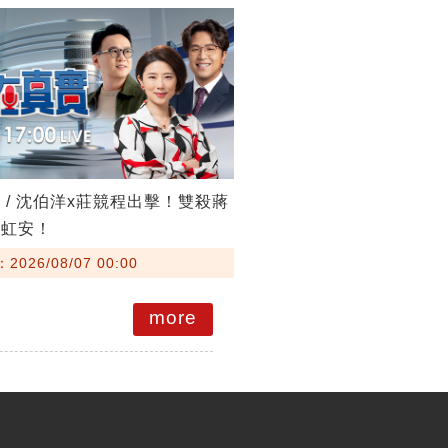
 / 沈伯洋x莊競程出擊！雙殺蔣
高虹安！
026/08/07 00:00
more