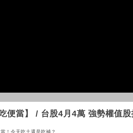
吃便當】 / 台股4月4萬 強勢權值
便當！今天吃土還是吃補？