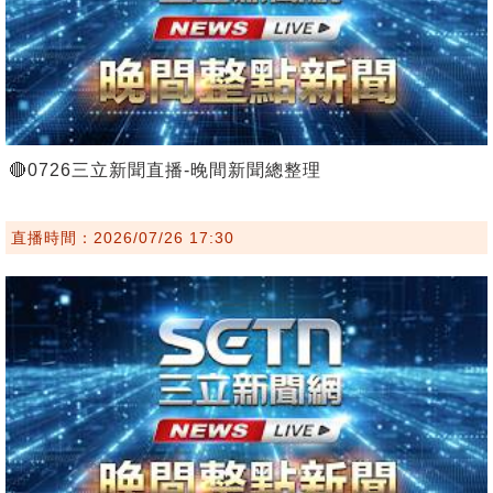
🔴0726三立新聞直播-晚間新聞總整理
直播時間：2026/07/26 17:30