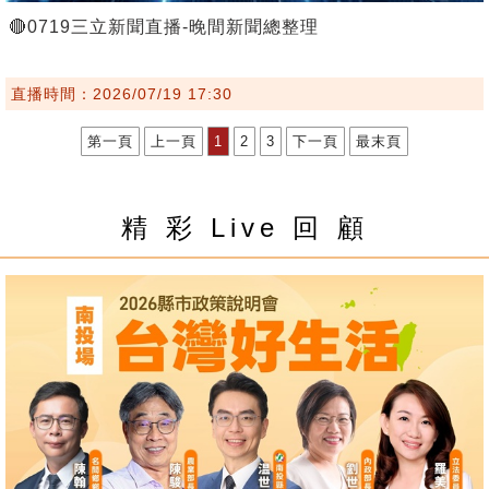
🔴0719三立新聞直播-晚間新聞總整理
直播時間：2026/07/19 17:30
第一頁
上一頁
1
2
3
下一頁
最末頁
精 彩 Live 回 顧