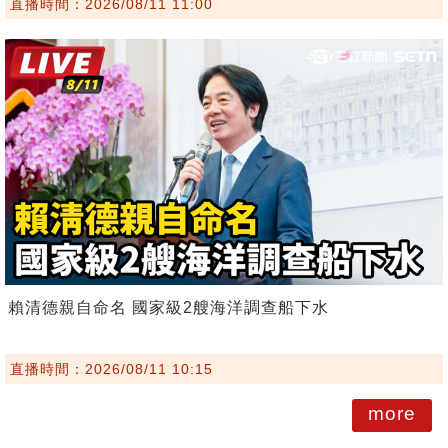
直播時間：2026/08/11 11:00
賴清德親自命名 國家級2艘海洋調查船下水
直播時間：2026/08/11 10:15
more