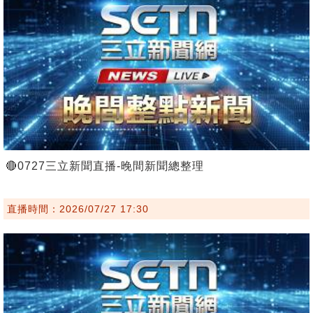
🔴0727三立新聞直播-晚間新聞總整理
直播時間：2026/07/27 17:30