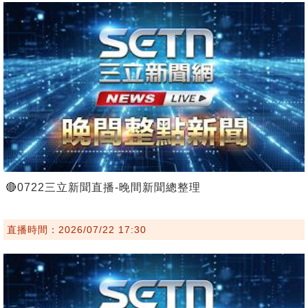
🔴0722三立新聞直播-晚間新聞總整理
直播時間：2026/07/22 17:30