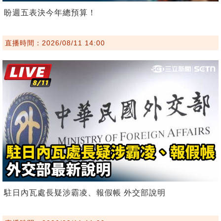
盼週五表決今年總預算！
直播時間：2026/08/11 14:00
駐日內瓦處長疑涉霸凌、報假帳 外交部說明