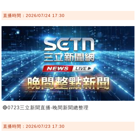
直播時間：2026/07/24 17:30
🔴0723三立新聞直播-晚間新聞總整理
直播時間：2026/07/23 17:30