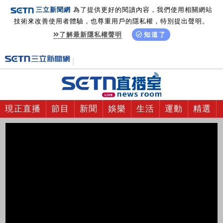
三立新聞網
為了提供更好的閱讀內容，我們使用相關網站
技術來改善使用者體驗，也尊重用戶的隱私權，特別提出聲明。
了解最新隱私權聲明
知道了
現正直播
節目
新聞
娛樂
生活
運動
精選