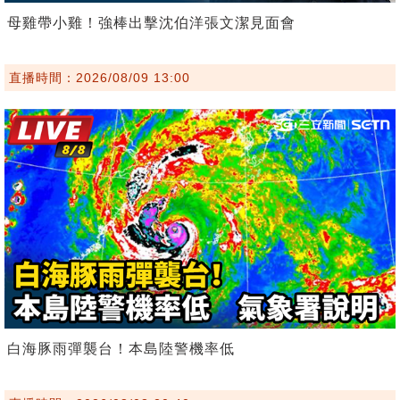
母雞帶小雞！強棒出擊沈伯洋張文潔見面會
直播時間：2026/08/09 13:00
白海豚雨彈襲台！本島陸警機率低