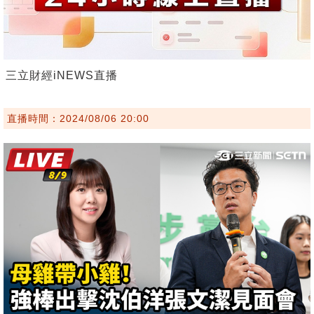
三立財經iNEWS直播
直播時間：2024/08/06 20:00