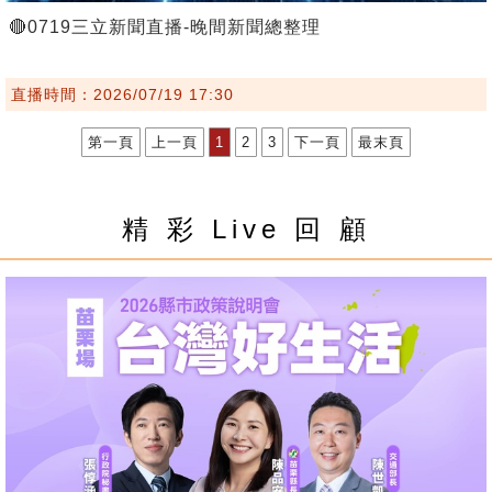
🔴0719三立新聞直播-晚間新聞總整理
直播時間：2026/07/19 17:30
第一頁
上一頁
1
2
3
下一頁
最末頁
精 彩 Live 回 顧