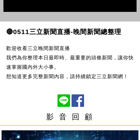
🔴0511三立新聞直播-晚間新聞總整理
歡迎收看三立晚間新聞直播
我們為你整理本日最即時、最重要的頭條新聞，讓你快
速掌握國內外大小事。
想知道更多完整新聞內容，請持續鎖定三立新聞網！
影 音 回 顧