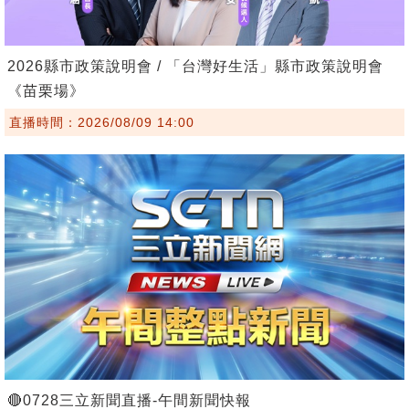
2026縣市政策說明會 / 「台灣好生活」縣市政策說明會
《苗栗場》
直播時間：2026/08/09 14:00
🔴0728三立新聞直播-午間新聞快報