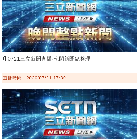
🔴0721三立新聞直播-晚間新聞總整理
直播時間：2026/07/21 17:30