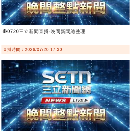
🔴0720三立新聞直播-晚間新聞總整理
直播時間：2026/07/20 17:30