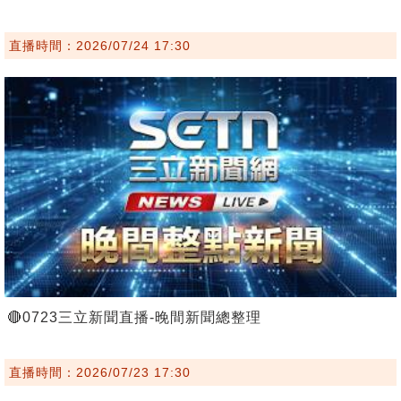
直播時間：2026/07/24 17:30
🔴0723三立新聞直播-晚間新聞總整理
直播時間：2026/07/23 17:30