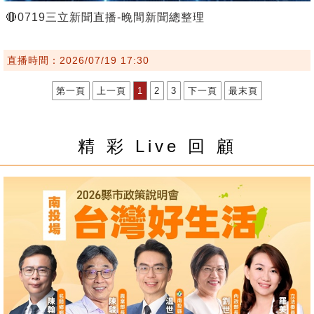
🔴0719三立新聞直播-晚間新聞總整理
直播時間：2026/07/19 17:30
第一頁
上一頁
1
2
3
下一頁
最末頁
精 彩 Live 回 顧