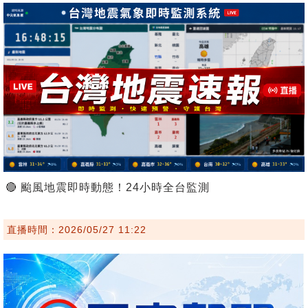
🔴 颱風地震即時動態！24小時全台監測
直播時間：2026/05/27 11:22