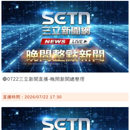
🔴0722三立新聞直播-晚間新聞總整理
直播時間：2026/07/22 17:30