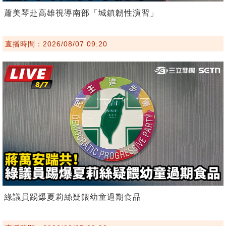
蕭美琴赴高雄視導南部「城鎮韌性演習」
直播時間：2026/08/07 09:20
綠議員踢爆夏莉絲疑餵幼童過期食品