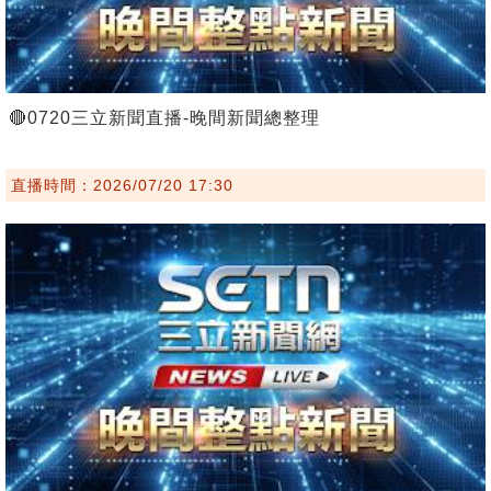
🔴0720三立新聞直播-晚間新聞總整理
直播時間：2026/07/20 17:30