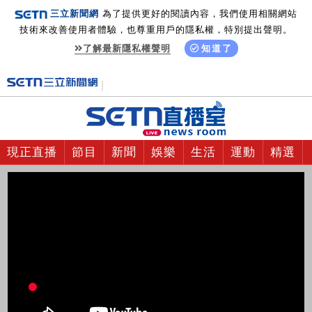
三立新聞網
為了提供更好的閱讀內容，我們使用相關網站
技術來改善使用者體驗，也尊重用戶的隱私權，特別提出聲明。
了解最新隱私權聲明
知道了
現正直播
節目
新聞
娛樂
生活
運動
精選