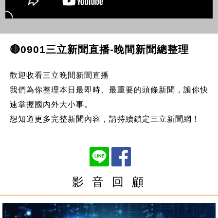
🔴0901三立新聞直播-晚間新聞總整理
歡迎收看三立晚間新聞直播
我們為你整理本日最即時、最重要的頭條新聞，讓你快
速掌握國內外大小事。
想知道更多完整新聞內容，請持續鎖定三立新聞網！
影 音 回 顧