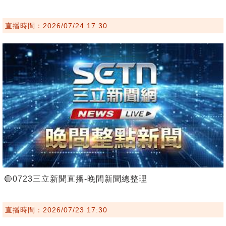
直播時間：2026/07/24 17:30
🔴0723三立新聞直播-晚間新聞總整理
直播時間：2026/07/23 17:30