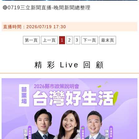
🔴0719三立新聞直播-晚間新聞總整理
直播時間：2026/07/19 17:30
第一頁
上一頁
1
2
3
下一頁
最末頁
精 彩 Live 回 顧