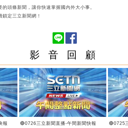
要的頭條新聞，讓你快速掌握國內外大小事。
續鎖定三立新聞網！
影 音 回 顧
快報
🔴0726三立新聞直播-午間新聞快報
🔴07