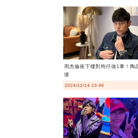
周杰倫衝下樓對狗仔做1事！陶
壞
2024/12/14 23:46