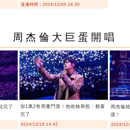
直播時間：2024/12/05 16:30
周杰倫大巨蛋開唱
加1萬2售周董門票！他收檢舉怒：都看
花完了
周杰倫就
完了
億！
2024/12/19 14:42
2024/12/