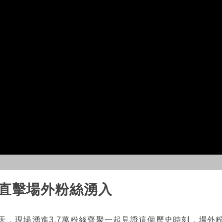
 直擊場外粉絲湧入
天，現場湧進3.7萬粉絲齊聚一起見證這個歷史時刻，場外