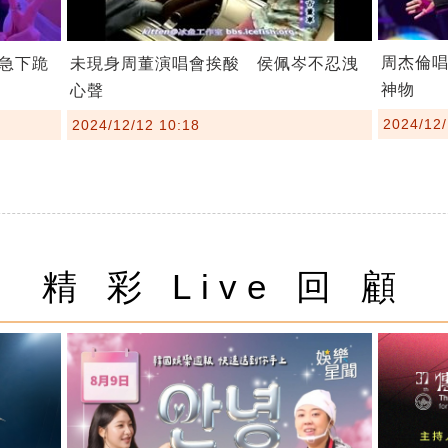
周杰倫唱
急下跪
未現身周董演唱會挨酸 侯佩岑不忍洩
神物
心聲
2024/12/
2024/12/12 10:18
精 彩 Live 回 顧