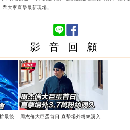
》帶大家直擊最新現場。
影 音 回 顧
拚最後
周杰倫大巨蛋首日 直擊場外粉絲湧入