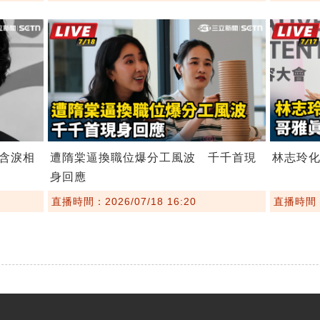
含淚相
遭隋棠逼換職位爆分工風波 千千首現
林志玲
身回應
直播時間：2026/07/18 16:20
直播時間：2