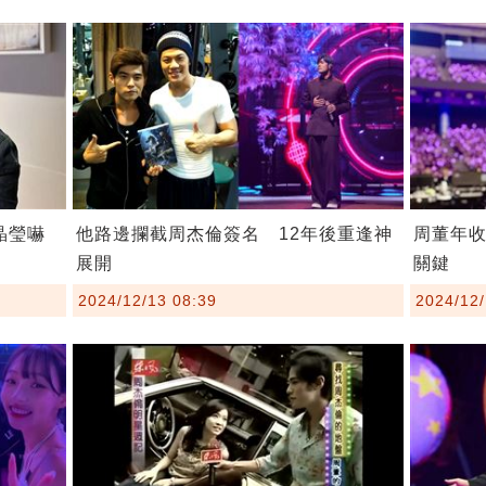
晶瑩嚇
他路邊攔截周杰倫簽名 12年後重逢神
周董年收
展開
關鍵
2024/12/13 08:39
2024/12/