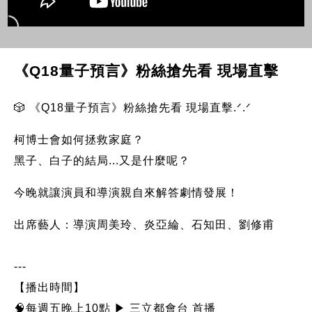
《Q18量子預言》粉絲搶先看 現場直擊
🎲 《Q18量子預言》粉絲搶先看 現場直擊.ᐟ.ᐟ
柯博士會如何拯救家庭？
黑子、白子的結局...又是什麼呢？
今晚就讓演員和導演親自來解答劇情發展！
出席藝人：導演周美玲、炎亞綸、石知田、劉修甫
---
【播出時間】
🧠每週五晚上10點 ▶ 三立都會台 首播