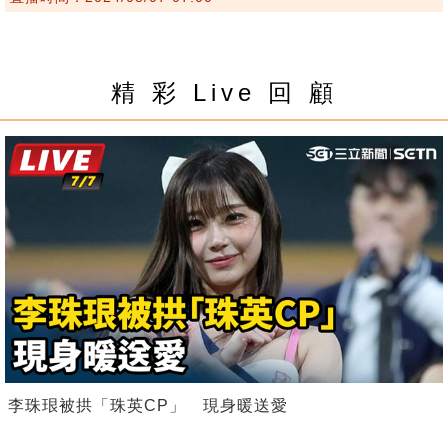
精 彩 Live 回 顧
李珠珢被拱「珠英CP」 現身暖送愛