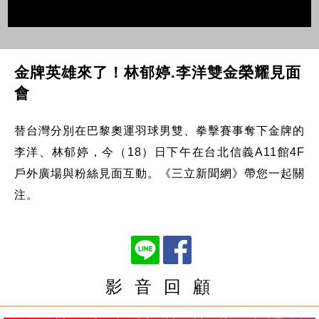
金牌英雄來了！林郁婷.李洋雙金榮耀見面
會
替台灣分別在巴黎奧運羽球男雙、拳擊賽事奪下金牌的
李洋、林郁婷，今（18）日下午在台北信義A11館4F
戶外廣場與粉絲見面互動。《三立新聞網》帶您一起關
注。
影 音 回 顧