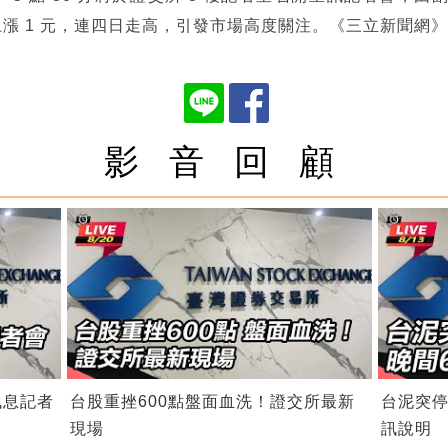
元、上漲 1 元，連四日走高，引發市場高度關注。《三立新聞
影 音 回 顧
訊息記者
台股重挫600點盤面血洗！證交所最新
台泥突停
現場
訊說明