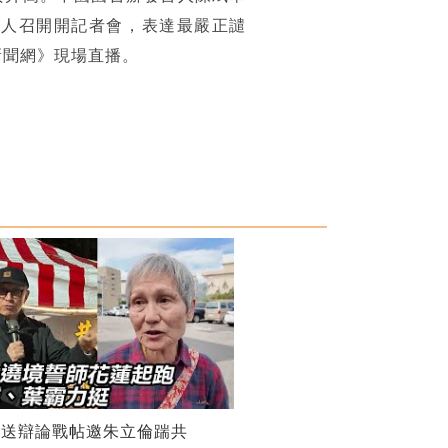
等人召開開記者會，表達最嚴正譴
新聞網》現場直播。
親送辯論戰帖邀朱立倫踹共