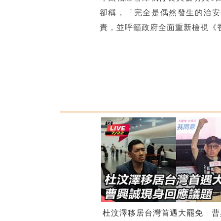
卻稱，「完全是偶然發生的治安
責，並呼籲政府全面重新檢視《
杜汶澤移居台灣首遇大罷免 曹