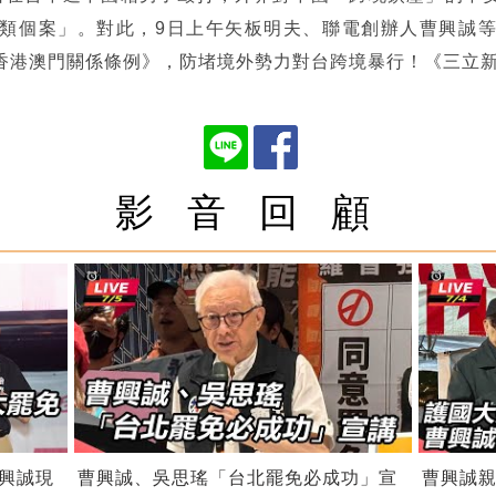
類個案」。對此，9日上午矢板明夫、聯電創辦人曹興誠
香港澳門關係條例》，防堵境外勢力對台跨境暴行！《三立
影 音 回 顧
興誠現
曹興誠、吳思瑤「台北罷免必成功」宣
曹興誠