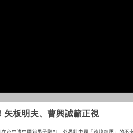
！矢板明夫、曹興誠籲正視
日在台中遭中國籍男子毆打，外界對中國「跨境鎮壓」的不