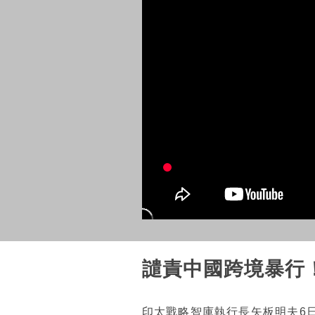
譴責中國跨境暴行
印太戰略智庫執行長矢板明夫6