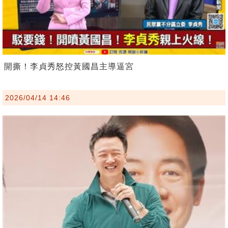
開撕！李貞秀怒控黃國昌主導逼宮
2026/04/14 14:46