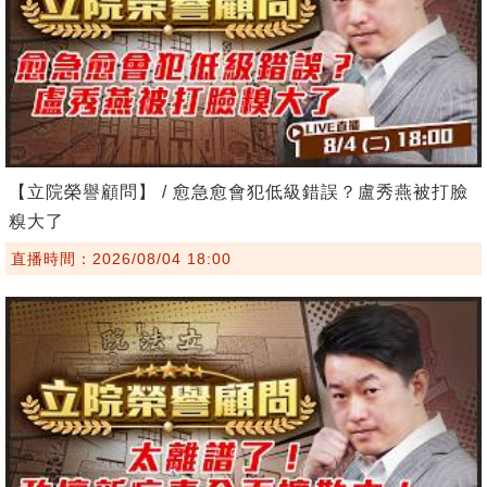
【立院榮譽顧問】 / 愈急愈會犯低級錯誤？盧秀燕被打臉
糗大了
直播時間：2026/08/04 18:00