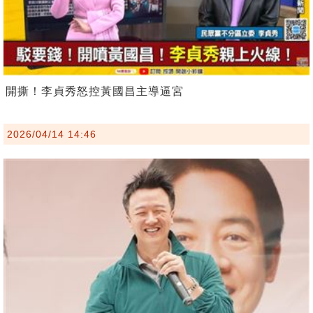
開撕！李貞秀怒控黃國昌主導逼宮
2026/04/14 14:46