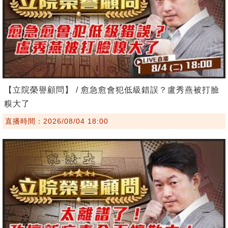
【立院榮譽顧問】 / 愈急愈會犯低級錯誤？盧秀燕被打臉
糗大了
直播時間：2026/08/04 18:00