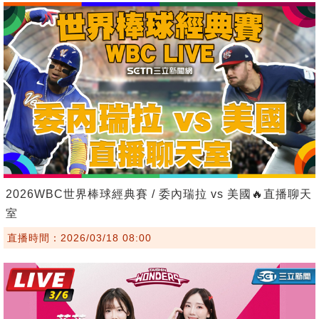
2026WBC世界棒球經典賽 / 委內瑞拉 vs 美國🔥直播聊天
室
直播時間：2026/03/18 08:00