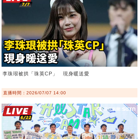
李珠珢被拱「珠英CP」 現身暖送愛
直播時間：2026/07/07 14:00