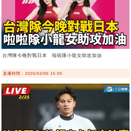
台灣隊今晚對戰日本 啦啦隊小龍女助攻加油
直播時間：2026/03/06 15:00