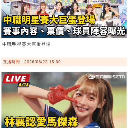
中職明星賽大巨蛋登場
直播時間：2026/06/22 15:30