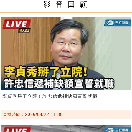
影 音 回 顧
李貞秀掰了立院！許忠信遞補缺額宣誓就職
直播時間：2026/04/22 11:30