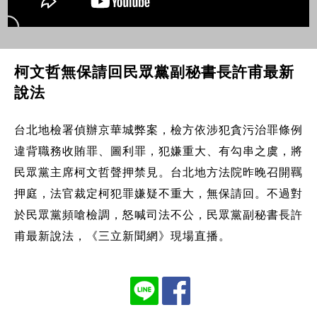
柯文哲無保請回民眾黨副秘書長許甫最新
說法
台北地檢署偵辦京華城弊案，檢方依涉犯貪污治罪條例
違背職務收賄罪、圖利罪，犯嫌重大、有勾串之虞，將
民眾黨主席柯文哲聲押禁見。台北地方法院昨晚召開羈
押庭，法官裁定柯犯罪嫌疑不重大，無保請回。不過對
於民眾黨頻嗆檢調，怒喊司法不公，民眾黨副秘書長許
甫最新說法，《三立新聞網》現場直播。