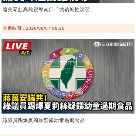
蕭美琴赴高雄視導南部「城鎮韌性演習」
直播時間：2026/08/07 09:20
綠議員踢爆夏莉絲疑餵幼童過期食品