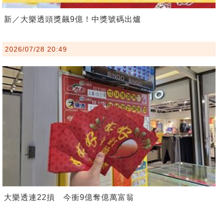
新／大樂透頭獎飆9億！中獎號碼出爐
2026/07/28 20:49
大樂透連22摃 今衝9億奪億萬富翁