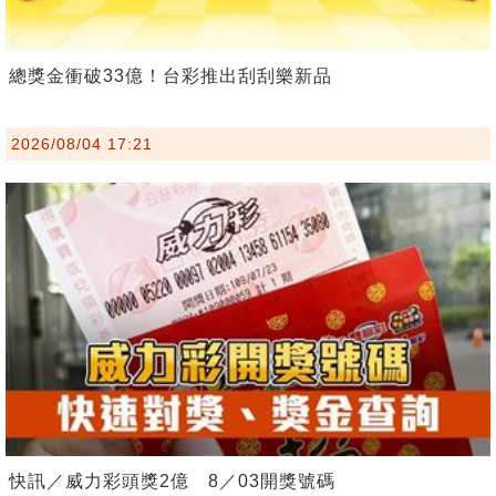
總獎金衝破33億！台彩推出刮刮樂新品
2026/08/04 17:21
快訊／威力彩頭獎2億 8／03開獎號碼