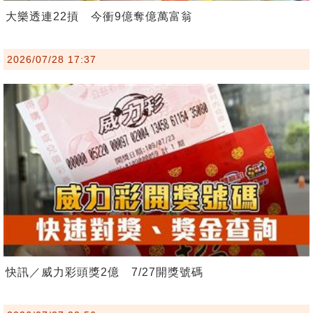
大樂透連22摃 今衝9億奪億萬富翁
2026/07/28 17:37
快訊／威力彩頭獎2億 7/27開獎號碼