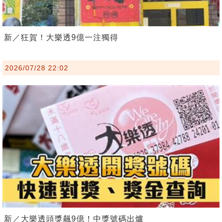
新／狂賀！大樂透9億一注獨得
2026/07/28 22:02
新／大樂透頭獎飆9億！中獎號碼出爐