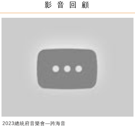
影 音 回 顧
2023總統府音樂會—跨海音