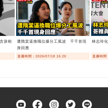
含淚相
遭隋棠逼換職位爆分工風波 千千首現
林志玲
身回應
直播時間：2026/07/18 16:20
直播時間：2