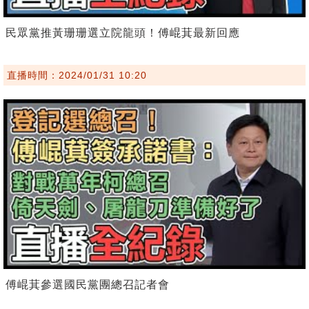
民眾黨推黃珊珊選立院龍頭！傅崐萁最新回應
直播時間：2024/01/31 10:20
傅崐萁參選國民黨團總召記者會