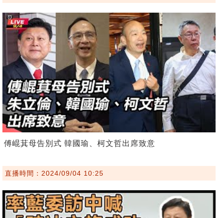
傅崐萁母告別式 韓國瑜、柯文哲出席致意
直播時間：2024/09/04 10:25