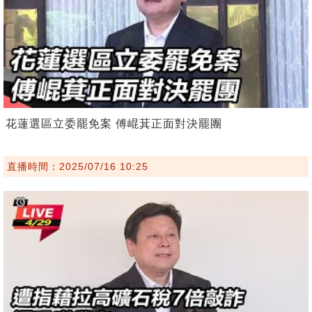
花蓮選區立委罷免案 傅崐萁正面對決罷團
直播時間：2025/07/16 10:25