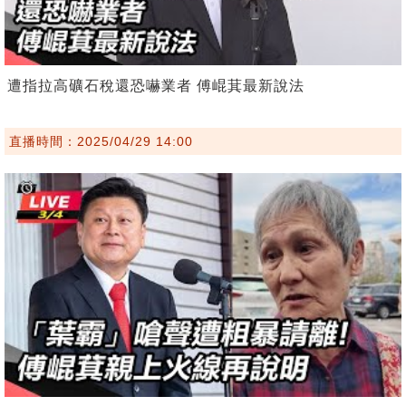
遭指拉高礦石稅還恐嚇業者 傅崐萁最新說法
直播時間：2025/04/29 14:00