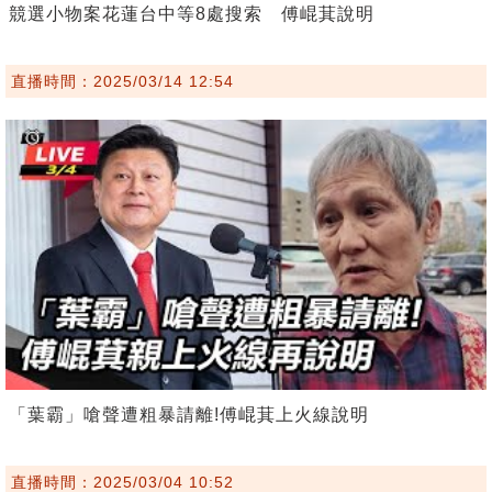
競選小物案花蓮台中等8處搜索 傅崐萁說明
直播時間：2025/03/14 12:54
「葉霸」嗆聲遭粗暴請離!傅崐萁上火線說明
直播時間：2025/03/04 10:52