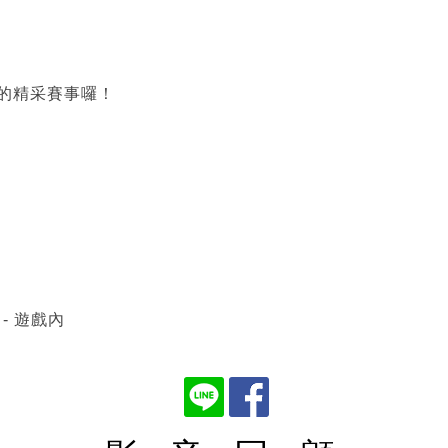
S的精采賽事囉！
B
 - 遊戲內