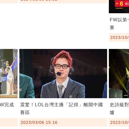
FW以第
賽
2023/10/
震驚！LOL台灣主播「記得」離開中國
FW完成
史詩級對
賽區
爐
2023/03/06 15:16
2022/10/