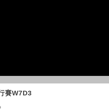
例行賽W7D3
擊