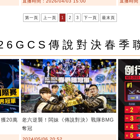
直播時間：2026/04/03 15:00
直播時間：2
第一頁
上一頁
1
2
3
下一頁
最末頁
026GCS傳說對決春季
獲20萬
老六逆襲！闆妹《傳說對決》戰隊BMG
奪冠
2024/05/06 20:52