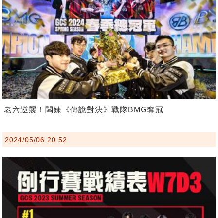
老六逆襲！闆妹《傳說對決》戰隊BMG奪冠
2024/05/06 20:52