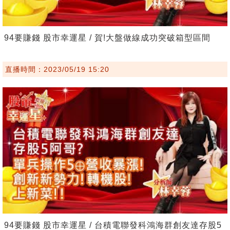
94要賺錢 股市幸運星 / 賀!大盤做線成功突破箱型區間
直播時間：2023/05/19 15:20
94要賺錢 股市幸運星 / 台積電聯發科鴻海群創友達存股5