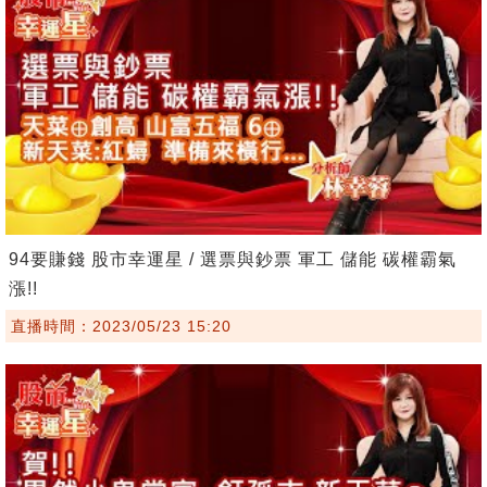
94要賺錢 股市幸運星 / 選票與鈔票 軍工 儲能 碳權霸氣
漲!!
直播時間：2023/05/23 15:20