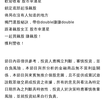
歡迎收看 股市幸運星
鎖定底部起漲飆股
佈局在沒有人知道的地方
獨門選股秘訣，帶你double賺賺double
跟著飆股女王 股市幸運星
一起買飆股 賺飆股！
獲利豐收！
節目內容僅供參考，投資人應獨立判斷，審慎投資，並
自負風險，本節目與所分析的金融商品無不當利益關
係，本節目與來賓無推介個股意圖，且不提供或嘗試遊
說觀眾做交易或投資之依據，所有的意見與看法為特定
日期所為之判斷具時效性，投資人於決策時應審慎衡量
風險，並就投資結果自行負責。