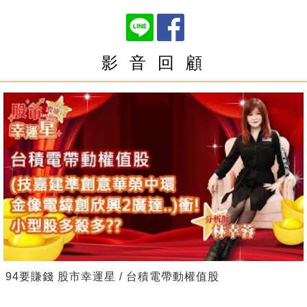
影 音 回 顧
94要賺錢 股市幸運星 / 台積電帶動權值股