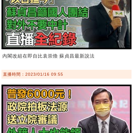
內閣改組在即自比袁崇煥 蘇貞昌最新說法
直播時間：2023/01/16 09:55