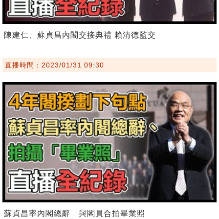
陳建仁、蘇貞昌內閣交接典禮 賴清德監交
直播時間：2023/01/31 09:30
蘇貞昌率內閣總辭 與閣員合拍畢業照