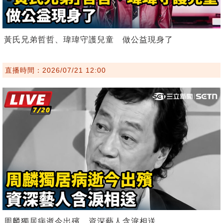
黃氏兄弟哲哲、瑋瑋守護兒童 做公益現身了
直播時間：2026/07/21 12:00
周麟獨居病逝今出殯 資深藝人含淚相送