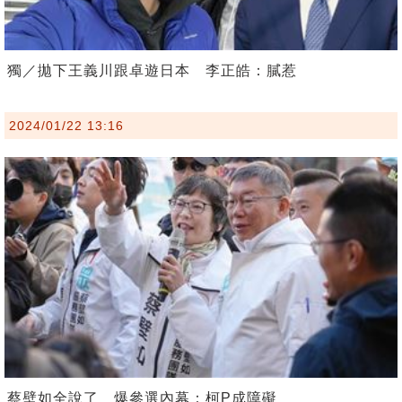
獨／拋下王義川跟卓遊日本 李正皓：膩惹
2024/01/22 13:16
蔡壁如全說了 爆參選內幕：柯P成障礙