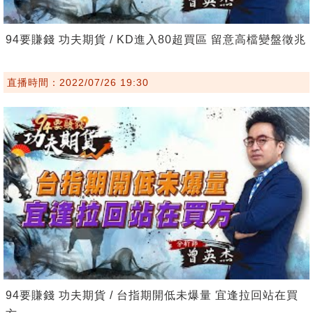
94要賺錢 功夫期貨 / KD進入80超買區 留意高檔變盤徵兆
直播時間：2022/07/26 19:30
94要賺錢 功夫期貨 / 台指期開低未爆量 宜逢拉回站在買