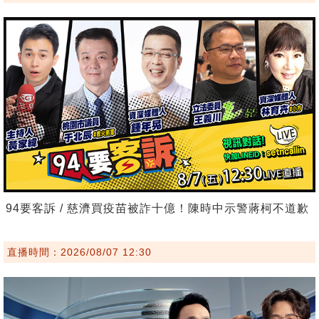
94要客訴 / 慈濟買疫苗被詐十億！陳時中示警蔣柯不道歉
直播時間：2026/08/07 12:30