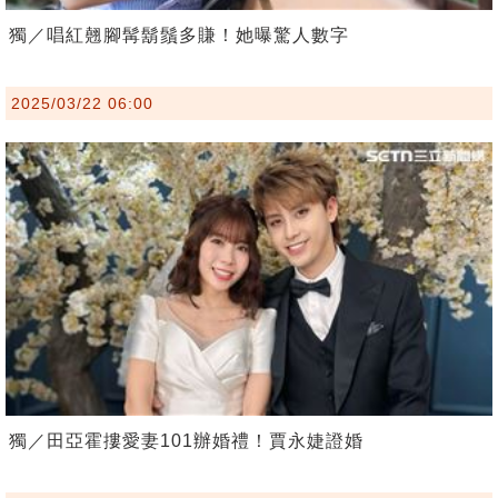
獨／唱紅翹腳髯鬍鬚多賺！她曝驚人數字
2025/03/22 06:00
獨／田亞霍摟愛妻101辦婚禮！賈永婕證婚