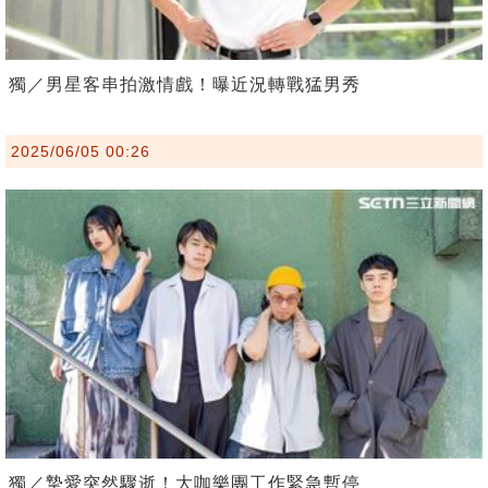
獨／男星客串拍激情戲！曝近況轉戰猛男秀
2025/06/05 00:26
獨／摯愛突然驟逝！大咖樂團工作緊急暫停