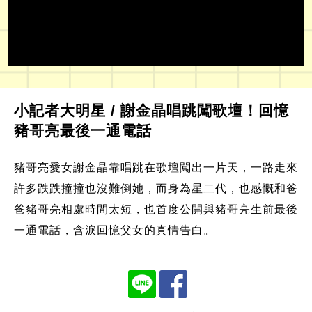
小記者大明星 / 謝金晶唱跳闖歌壇！回憶
豬哥亮最後一通電話
豬哥亮愛女謝金晶靠唱跳在歌壇闖出一片天，一路走來
許多跌跌撞撞也沒難倒她，而身為星二代，也感慨和爸
爸豬哥亮相處時間太短，也首度公開與豬哥亮生前最後
一通電話，含淚回憶父女的真情告白。