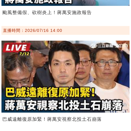
颱風整備假、砍樹炎上！蔣萬安施政報告
直播時間：2026/07/16 14:00
巴威遠離復原加緊！蔣萬安視察北投土石崩落