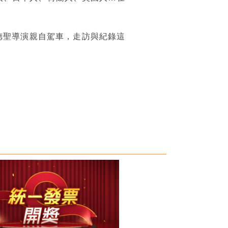
魏德聖導演親自駕車，走訪與紀錄這