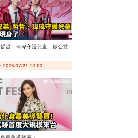
弟哲哲、瑋瑋守護兒童 做公益
026/07/21 12:00
化身最美導覽員！