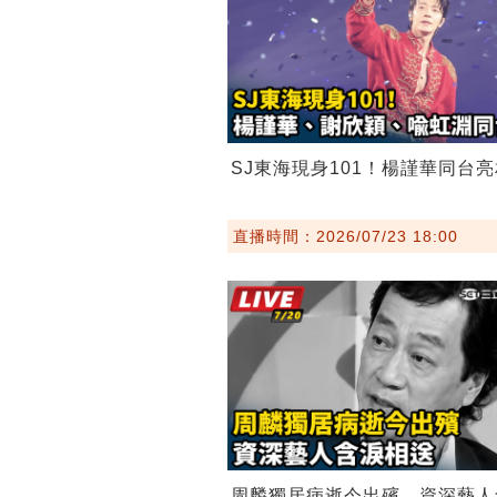
SJ東海現身101！楊謹華同台亮
直播時間：2026/07/23 18:00
周麟獨居病逝今出殯 資深藝人