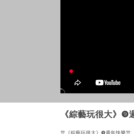
《綜藝玩很大》❾
🎊《綜藝玩很大》❾週年快樂🎊