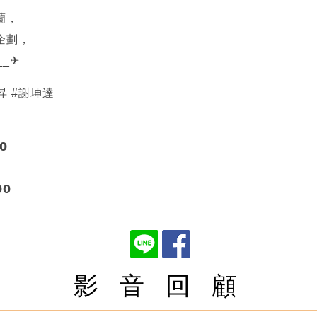
蘭，
企劃，
__✈
昇 #謝坤達


𝟬
影 音 回 顧