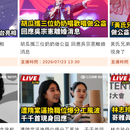
相
胡瓜攜三位奶奶做公益 回應吳宗憲離婚
黃氏兄
消息
現身了
直播時間：2026/07/23 13:30
直播時間：2
含淚相
遭隋棠逼換職位爆分工風波 千千首現
林志玲