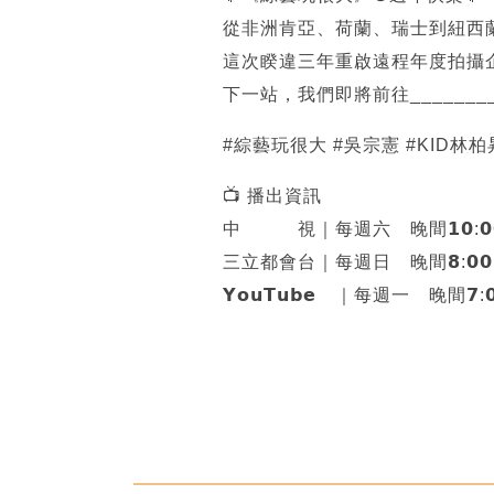
從非洲肯亞、荷蘭、瑞士到紐西
這次睽違三年重啟遠程年度拍攝
下一站，我們即將前往_______
#綜藝玩很大 #吳宗憲 #KID林柏
📺️ 播出資訊
中 視｜每週六 晚間𝟭𝟬:𝟬
三立都會台｜每週日 晚間𝟴:𝟬
𝗬𝗼𝘂𝗧𝘂𝗯𝗲 ｜每週一 晚間𝟳:𝟬