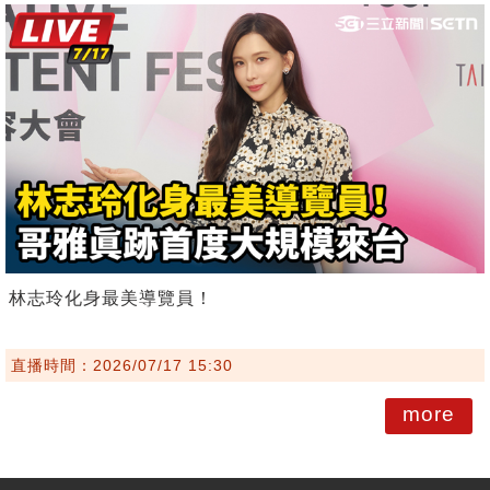
林志玲化身最美導覽員！
直播時間：2026/07/17 15:30
more