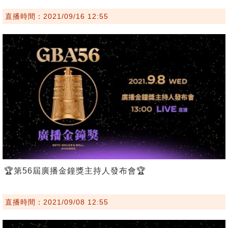
直播時間：2021/09/16 12:55
🏆第56屆廣播金鐘獎主持人發布會🏆
直播時間：2021/09/08 12:55