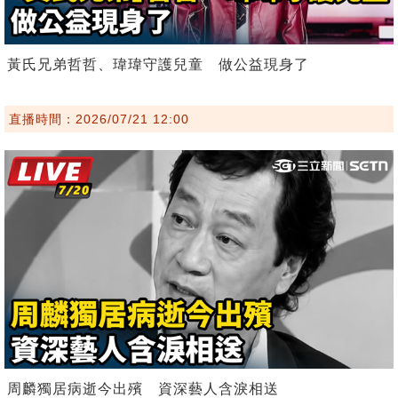
黃氏兄弟哲哲、瑋瑋守護兒童 做公益現身了
直播時間：2026/07/21 12:00
周麟獨居病逝今出殯 資深藝人含淚相送