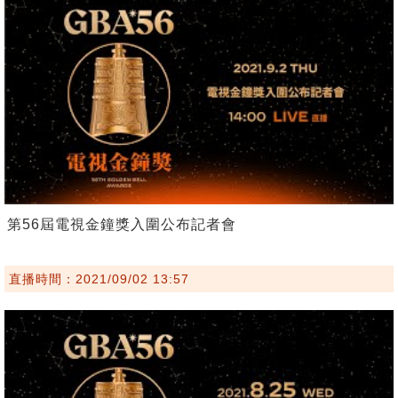
第56屆電視金鐘獎入圍公布記者會
直播時間：2021/09/02 13:57