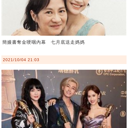
簡嫚書奪金哽咽內幕 七月底送走媽媽
2021/10/04 21:03