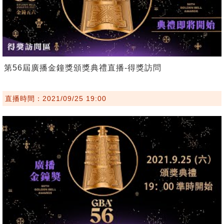
第56屆廣播金鐘獎頒獎典禮直播-得獎訪問
直播時間：2021/09/25 19:00