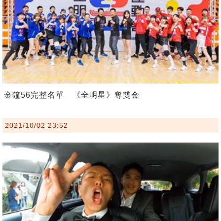
金鐘56完整名單 《全明星》奪雙金
2021/10/02 23:52