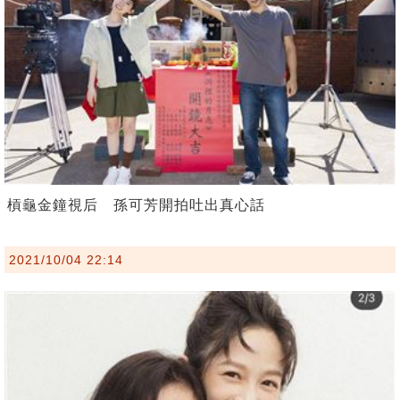
槓龜金鐘視后 孫可芳開拍吐出真心話
2021/10/04 22:14