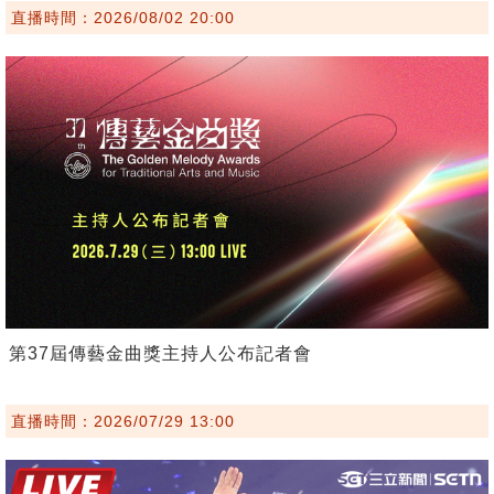
直播時間：2026/08/02 20:00
第37屆傳藝金曲獎主持人公布記者會
直播時間：2026/07/29 13:00