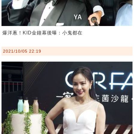
爆洋蔥！KID金鐘幕後曝：小鬼都在
2021/10/05 22:19