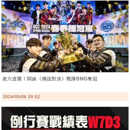
老六逆襲！闆妹《傳說對決》戰隊BMG奪冠
2024/05/06 20:52