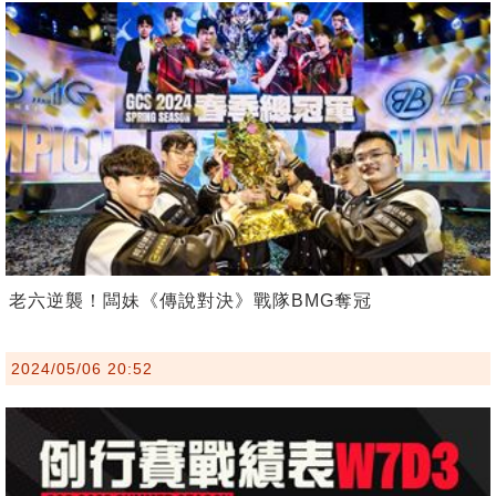
老六逆襲！闆妹《傳說對決》戰隊BMG奪冠
2024/05/06 20:52