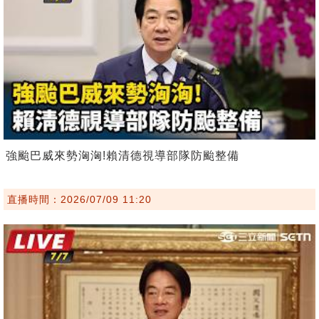
強颱巴威來勢洶洶!賴清德視導部隊防颱整備
直播時間：2026/07/09 11:20