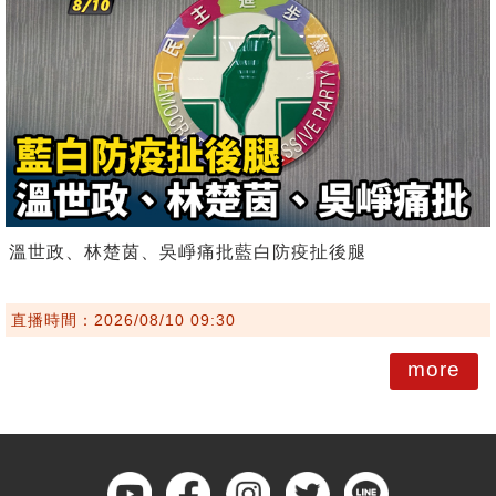
溫世政、林楚茵、吳崢痛批藍白防疫扯後腿
直播時間：2026/08/10 09:30
more