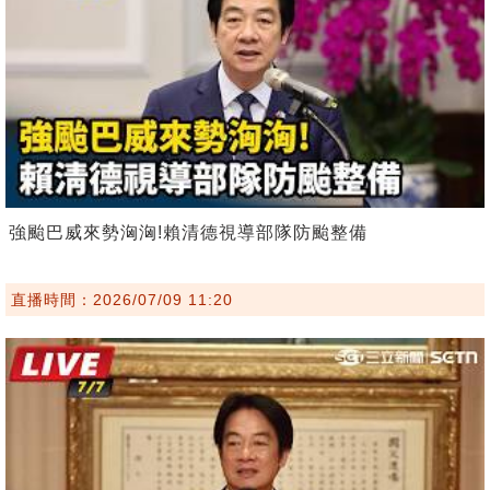
強颱巴威來勢洶洶!賴清德視導部隊防颱整備
直播時間：2026/07/09 11:20