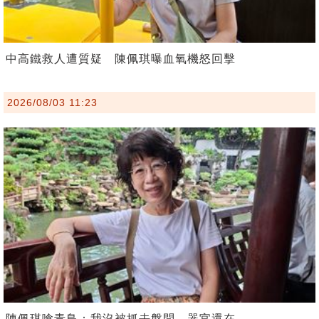
中高鐵救人遭質疑 陳佩琪曝血氧機怒回擊
2026/08/03 11:23
陳佩琪嗆青鳥：我沒被抓去盤問，器官還在