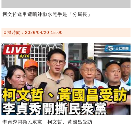
柯文哲逢甲遭噴辣椒水兇手是「分局長」
直播時間：2026/04/20 15:00
李貞秀開撕民眾黨 柯文哲、黃國昌受訪